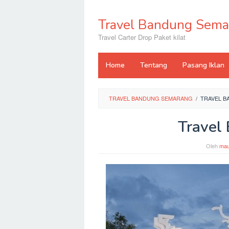
Loncat
ke
Travel Bandung Sema
konten
Travel Carter Drop Paket kilat
Home
Tentang
Pasang Iklan
TRAVEL BANDUNG SEMARANG
/
TRAVEL B
Travel
Oleh
mau