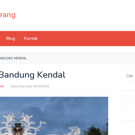
rang
Blog
Kontak
ANDUNG KENDAL
 Bandung Kendal
Cari
untuk:
fur
Diposting pada
02/08/2020