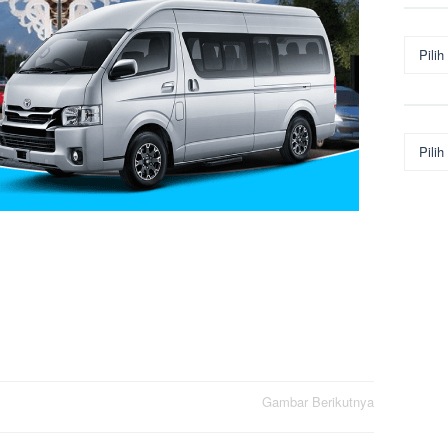
Arsip
Kategor
Gambar Berikutnya